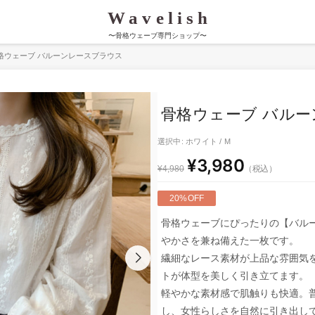
〜骨格ウェーブ専門ショップ〜
格ウェーブ バルーンレースブラウス
骨格ウェーブ バル
選択中: ホワイト / M
¥3,980
（税込）
¥4,980
20%OFF
骨格ウェーブにぴったりの【バル
やかさを兼ね備えた一枚です。
繊細なレース素材が上品な雰囲気
トが体型を美しく引き立てます。
軽やかな素材感で肌触りも快適。
し、女性らしさを自然に引き出し