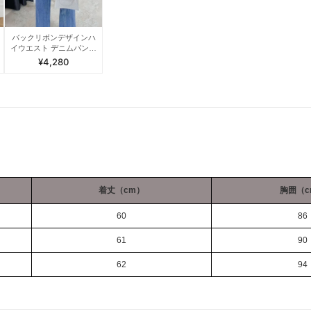
バックリボンデザインハ
イウエスト デニムパンツ
脚長効果
¥4,280
着丈（cm）
胸囲（c
60
86
61
90
62
94