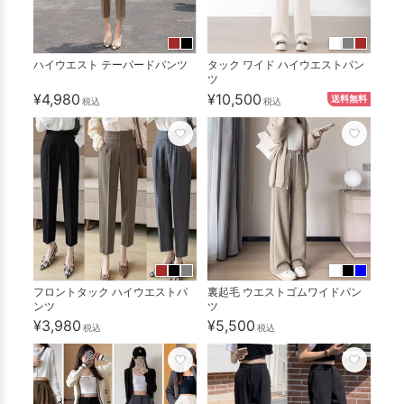
ハイウエスト テーパードパンツ
タック ワイド ハイウエストパン
ツ
¥4,980
¥10,500
送料無料
税込
税込
フロントタック ハイウエストパ
裏起毛 ウエストゴムワイドパン
ンツ
ツ
¥3,980
¥5,500
税込
税込