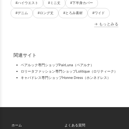
#ハイウエスト
#ミニ丈
#下半身カバー
#デニム
#ロング丈
#とろみ素材
#ワイド
→ もっとみる
関連サイト
ペアルック専門ショップPairLuna（ペアルナ）
ロリータファッション専門ショップLolitique（ロリティーク）
キャバドレス専門ショップHonne Dress（ホンネドレス）
ホーム
よくある質問