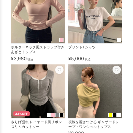
ホルターネック風ストラップ付き
プリントTシャツ
あざとトップス
¥3,980
¥5,000
税込
税込
33%OFF
さりげ盛れ レイヤード風リボン
視線を惹きつける ギャザードレ
スリムカットソー
ープ・ワンショルトップス