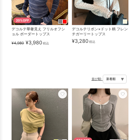
20%OFF
デコルテ華奢見え フリルオフシ
デコルテリボン×ドット柄 フレン
ョル ボーダートップス
チガーリートップス
¥3,280
¥3,980
税込
¥4,980
税込
並び順: