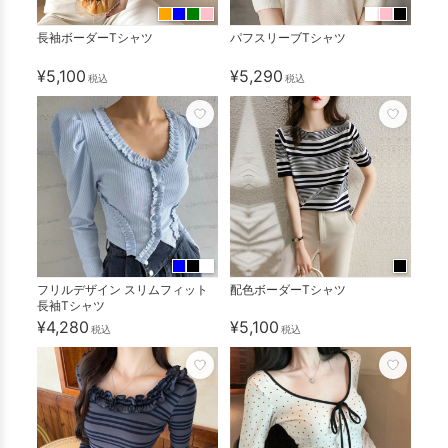
長袖ボーダーTシャツ
パフスリーブTシャツ
¥5,100
¥5,290
税込
税込
フリルデザイン スリムフィット
配色ボーダーTシャツ
長袖Tシャツ
¥4,280
¥5,100
税込
税込