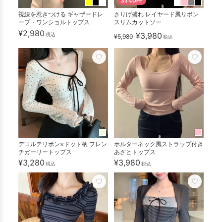
33%OFF
視線を惹きつける ギャザードレ
さりげ盛れ レイヤード風リボン
ープ・ワンショルトップス
スリムカットソー
¥2,980
¥3,980
税込
¥5,980
税込
デコルテリボン×ドット柄 フレン
ホルターネック風ストラップ付き
チガーリートップス
あざとトップス
¥3,280
¥3,980
税込
税込