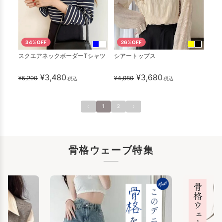
34%OFF
26%OFF
スクエアネックボーダーTシャツ
シアートップス
¥3,480
¥3,680
¥5,290
¥4,980
税込
税込
‹
1
2
›
骨格ウェーブ特集