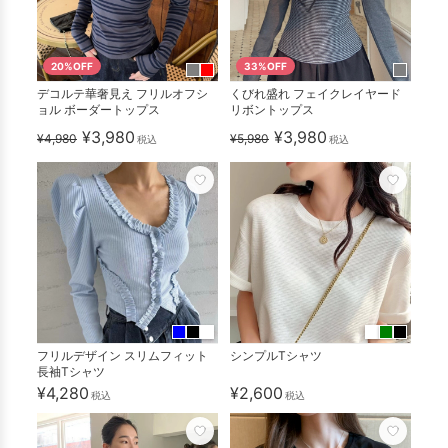
20%OFF
33%OFF
デコルテ華奢見え フリルオフシ
くびれ盛れ フェイクレイヤード
ョル ボーダートップス
リボントップス
¥3,980
¥3,980
¥4,980
¥5,980
税込
税込
フリルデザイン スリムフィット
シンプルTシャツ
長袖Tシャツ
¥4,280
¥2,600
税込
税込