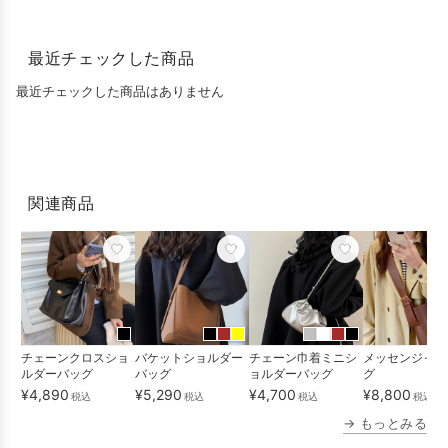
最近チェックした商品
最近チェックした商品はありません
関連商品
チェーンクロスショ
バケットショルダー
チェーン巾着ミニシ
メッセンジャー
ルダーバッグ
バッグ
ョルダーバッグ
グ
¥4,890
¥5,290
¥4,700
¥8,800
税込
税込
税込
税込
送
→ もっとみる