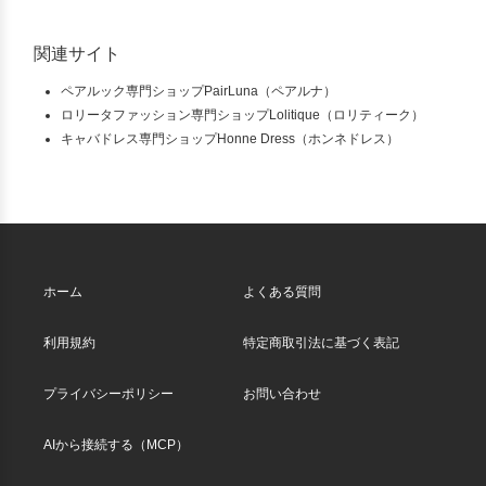
関連サイト
ペアルック専門ショップPairLuna（ペアルナ）
ロリータファッション専門ショップLolitique（ロリティーク）
キャバドレス専門ショップHonne Dress（ホンネドレス）
ホーム
よくある質問
利用規約
特定商取引法に基づく表記
プライバシーポリシー
お問い合わせ
AIから接続する（MCP）