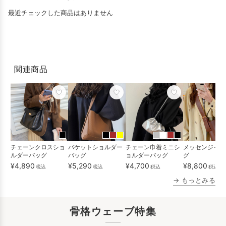
最近チェックした商品はありません
関連商品
チェーンクロスショ
バケットショルダー
チェーン巾着ミニシ
メッセンジャー
ルダーバッグ
バッグ
ョルダーバッグ
グ
¥4,890
¥5,290
¥4,700
¥8,800
税込
税込
税込
税込
送
→ もっとみる
骨格ウェーブ特集