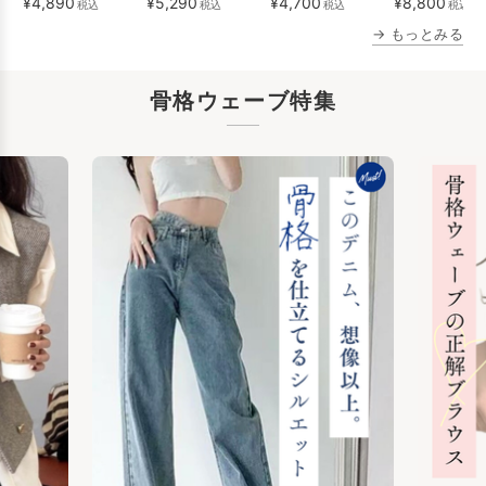
¥4,890
¥5,290
¥4,700
¥8,800
税込
税込
税込
税込
送
→ もっとみる
骨格ウェーブ特集