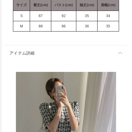
サイズ
着丈(cm)
バスト(cm)
袖丈(cm)
肩幅(cm)
S
87
92
35
34
M
88
96
36
35
アイテム詳細