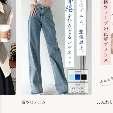
着やせデニム
ふんわ