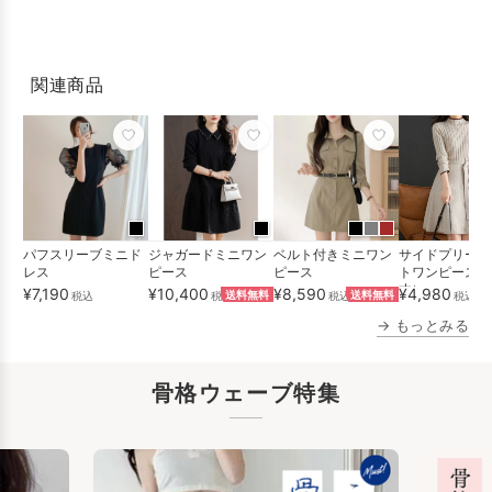
関連商品
パフスリーブミニド
ジャガードミニワン
ベルト付きミニワン
サイドプリーツ
レス
ピース
ピース
トワンピース（
丈）
¥7,190
¥10,400
¥8,590
¥4,980
税込
税込
送料無料
税込
送料無料
税込
→ もっとみる
骨格ウェーブ特集