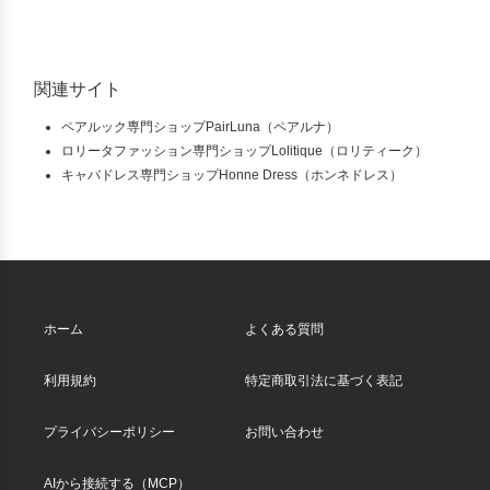
関連サイト
ペアルック専門ショップPairLuna（ペアルナ）
ロリータファッション専門ショップLolitique（ロリティーク）
キャバドレス専門ショップHonne Dress（ホンネドレス）
ホーム
よくある質問
利用規約
特定商取引法に基づく表記
プライバシーポリシー
お問い合わせ
AIから接続する（MCP）