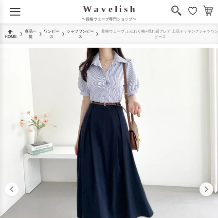
〜骨格ウェーブ専門ショップ〜
商品一
ワンピー
シャツワンピー
骨格ウェーブ ふんわり袖×揺れ感フレア 上品ドッキングシャツワ
HOME
覧
ス
ス
ピース