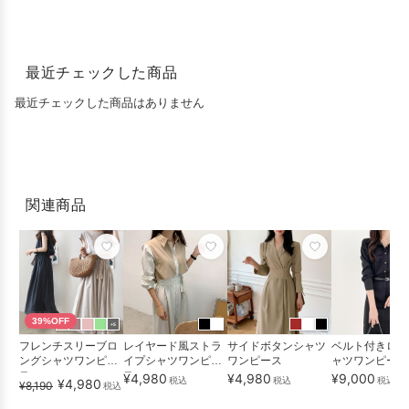
最近チェックした商品
最近チェックした商品はありません
関連商品
39%OFF
+5
フレンチスリーブロ
レイヤード風ストラ
サイドボタンシャツ
ベルト付きロン
ングシャツワンピー
イプシャツワンピー
ワンピース
ャツワンピース
ス
ス
¥4,980
¥4,980
¥9,000
税込
税込
税込
送
¥4,980
¥8,190
税込