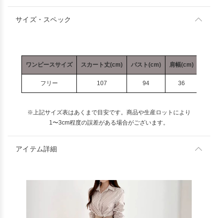
サイズ・スペック
ワンピースサイズ
スカート丈(cm)
バスト(cm)
肩幅(cm)
袖丈(
フリー
107
94
36
58
※上記サイズ表はあくまで目安です。商品や生産ロットにより
1〜3cm程度の誤差がある場合がございます。
アイテム詳細