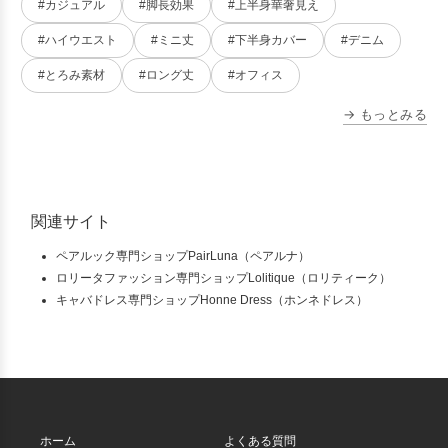
#カジュアル
#脚長効果
#上半身華奢見え
#ハイウエスト
#ミニ丈
#下半身カバー
#デニム
#とろみ素材
#ロング丈
#オフィス
→ もっとみる
関連サイト
ペアルック専門ショップPairLuna（ペアルナ）
ロリータファッション専門ショップLolitique（ロリティーク）
キャバドレス専門ショップHonne Dress（ホンネドレス）
ホーム
よくある質問