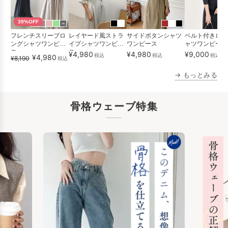
39%OFF
+5
フレンチスリーブロ
レイヤード風ストラ
サイドボタンシャツ
ベルト付きロン
ングシャツワンピー
イプシャツワンピー
ワンピース
ャツワンピース
ス
ス
¥4,980
¥4,980
¥9,000
税込
税込
税込
送
¥4,980
¥8,190
税込
→ もっとみる
骨格ウェーブ特集