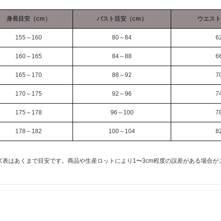
身長目安（cm）
バスト目安（cm）
ウエスト
155～160
80～84
6
160～165
84～88
6
165～170
88～92
7
170～175
92～96
7
175～178
96～100
7
178～182
100～104
8
ズ表はあくまで目安です。商品や生産ロットにより1〜3cm程度の誤差がある場合が