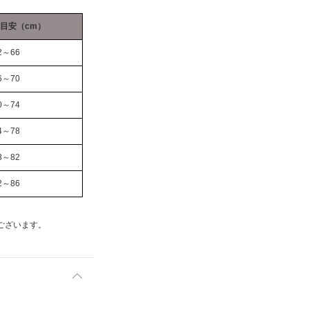
目安（cm）
2～66
6～70
0～74
4～78
8～82
2～86
ございます。