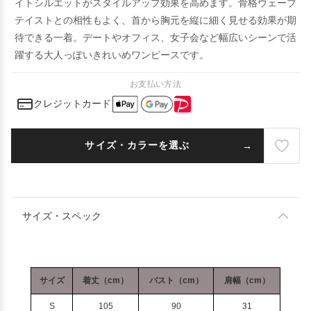
イトシルエットがスタイルアップ効果を高めます。骨格ウェーブ
テイストとの相性もよく、首から胸元を縦に細く見せる効果が期
待できる一着。デートやオフィス、女子会など幅広いシーンで活
躍する大人っぽいきれいめワンピースです。
お支払い方法
クレジットカード
サイズ・カラーを選ぶ
サイズ・スペック
サイズ
着丈（cm）
バスト（cm）
肩幅（cm）
S
105
90
31