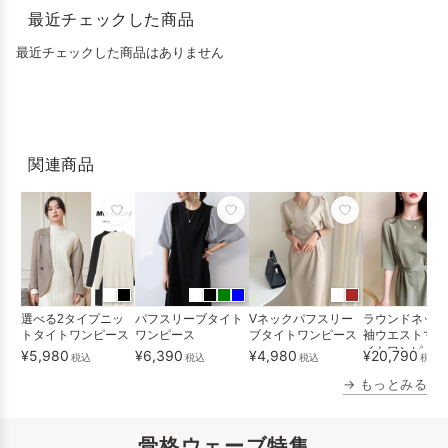
最近チェックした商品
最近チェックした商品はありません
関連商品
選べる2タイプニッ
パフスリーブタイト
Vネックパフスリー
ラウンドネック
トタイトワンピース
ワンピース
ブタイトワンピース
袖ウエストマー
イトワンピース
¥5,980
¥6,390
¥4,980
¥20,790
税込
税込
税込
税込
送
→ もっとみる
骨格ウェーブ特集