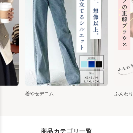
着やせデニム
ふんわ
商品カテゴリ一覧