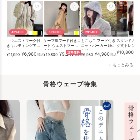
42%OFF
53%OFF
29%OFF
ウエストマーク付
ケープ風フード付きコ
もこもこ フード付き
スタンドカラ
きキルティングアウ
ート ウエストマーク
ニットパーカー ゆっ
グ丈トレンチ
ター
ミドル丈
たり
¥10,800
送料無料
税
¥6,980
¥9,240
¥4,980
¥11,990
¥19,800
¥6,980
税込
税込
税込
→ もっとみる
骨格ウェーブ特集