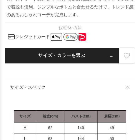
で着脱も便利。シンプルなボトムと合わせるだけで、トレンド感
のあるおしゃれコーデが完成します。
お支払い方法
クレジットカード
サイズ・カラーを選ぶ
サイズ・スペック
サイズ
着丈(cm)
バスト(cm)
肩幅(cm)
M
62
140
49
L
63
144
50