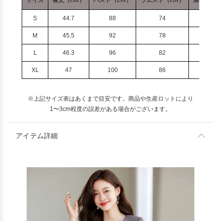
サイズ
着丈（cm）
バスト（cm）
ウエスト（cm）
肩幅（cm
S
44.7
88
74
37.5
M
45.5
92
78
38.5
L
46.3
96
82
39.5
XL
47
100
86
40.5
※上記サイズ表はあくまで目安です。商品や生産ロットにより
1〜3cm程度の誤差がある場合がございます。
アイテム詳細