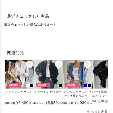
最近チェックした商品
最近チェックした商品はありません
関連商品
28%OFF
16%OFF
29%OFF
シフォンジャケット
ショート丈アウター
デニムジャケット リ
ハート刺繍 カ
ブ切り替え Vネック
ル ウィンドブ
ショート丈
ー ジャケット
¥4,980
税込
¥6,480
¥6,980
¥4,980
¥8,980
¥8,300
¥6,980
税込
税込
税込
→ もっとみる