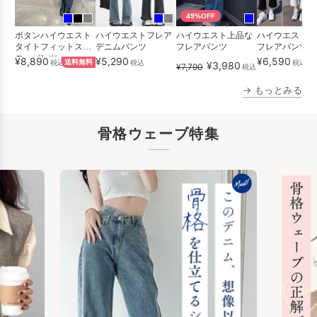
49%OFF
ボタンハイウエスト
ハイウエストフレア
ハイウエスト上品な
ハイウエストレ
タイトフィットスキ
デニムパンツ
フレアパンツ
フレアパンツ
ニーパンツ
¥8,890
¥5,290
¥6,590
税込
送料無料
税込
税込
¥3,980
¥7,790
税込
→ もっとみる
骨格ウェーブ特集