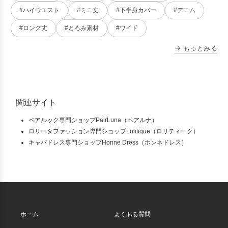
#ハイウエスト
#ミニ丈
#下半身カバー
#デニム
#ロング丈
#とろみ素材
#ワイド
→ もっとみる
関連サイト
ペアルック専門ショップPairLuna（ペアルナ）
ロリータファッション専門ショップLolitique（ロリティーク）
キャバドレス専門ショップHonne Dress（ホンネドレス）
ホーム
よくある質問