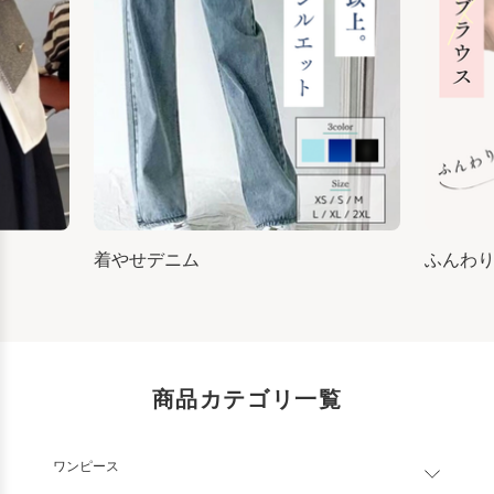
着やせデニム
ふんわ
商品カテゴリ一覧
ワンピース