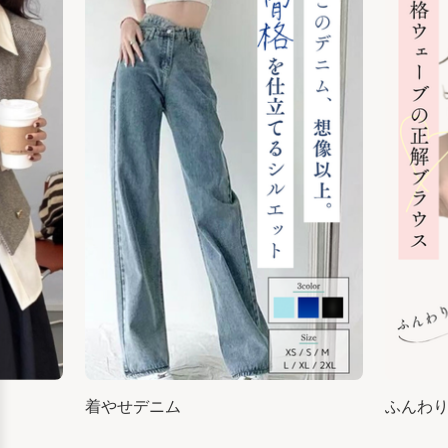
着やせデニム
ふんわ