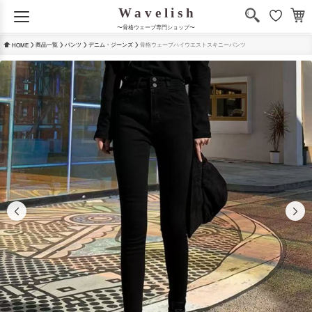
〜骨格ウェーブ専門ショップ〜
商品一覧
パンツ
デニム・ジーンズ
骨格ウェーブハイウエストスキニーパンツ
HOME