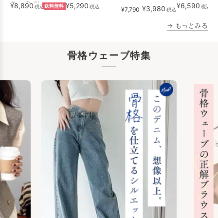
ニーパンツ
¥8,890
¥5,290
¥6,590
税込
送料無料
税込
税込
¥3,980
¥7,790
税込
→ もっとみる
骨格ウェーブ特集