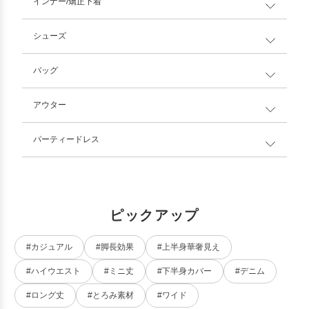
インナー/矯正下着
シューズ
バッグ
アウター
パーティードレス
ピックアップ
#カジュアル
#脚長効果
#上半身華奢見え
#ハイウエスト
#ミニ丈
#下半身カバー
#デニム
#ロング丈
#とろみ素材
#ワイド