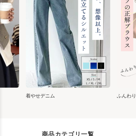
着やせデニム
ふんわ
商品カテゴリ一覧