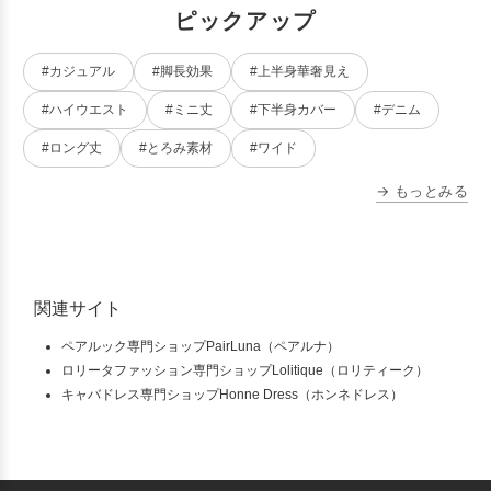
ピックアップ
#カジュアル
#脚長効果
#上半身華奢見え
#ハイウエスト
#ミニ丈
#下半身カバー
#デニム
#ロング丈
#とろみ素材
#ワイド
→ もっとみる
関連サイト
ペアルック専門ショップPairLuna（ペアルナ）
ロリータファッション専門ショップLolitique（ロリティーク）
キャバドレス専門ショップHonne Dress（ホンネドレス）