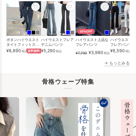
49%OFF
ボタンハイウエスト
ハイウエストフレア
ハイウエスト上品な
ハイウエストレ
タイトフィットスキ
デニムパンツ
フレアパンツ
フレアパンツ
ニーパンツ
¥8,890
¥5,290
¥6,590
税込
送料無料
税込
税込
¥3,980
¥7,790
税込
→ もっとみる
骨格ウェーブ特集