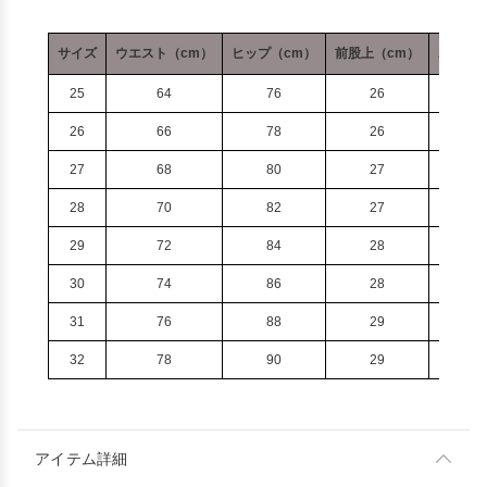
サイズ
ウエスト（cm）
ヒップ（cm）
前股上（cm）
わたり幅
25
64
76
26
2
26
66
78
26
2
27
68
80
27
2
28
70
82
27
2
29
72
84
28
2
30
74
86
28
2
31
76
88
29
2
32
78
90
29
2
アイテム詳細