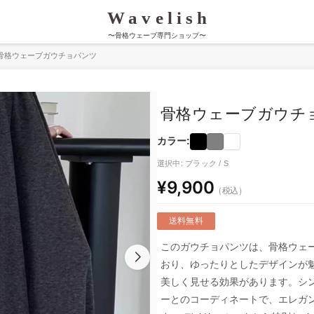
〜骨格ウェーブ専門ショップ〜
骨格ウェーブガウチョパンツ
骨格ウェーブガウチ
カラー:
選択中: ブラック / S
¥9,900
（税込）
送料無料
このガウチョパンツは、骨格ウェ
おり、ゆったりとしたデザインが
美しく見せる効果があります。シ
ーとのコーディネートで、エレガ