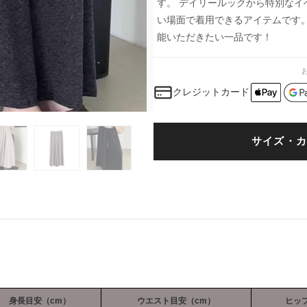
す。 デイリールックから特別な
い場面で着用できるアイテムです
能いただきたい一品です！
クレジットカード
サイズ・カ
身長目安（cm）
ウエスト目安（cm）
ヒッ