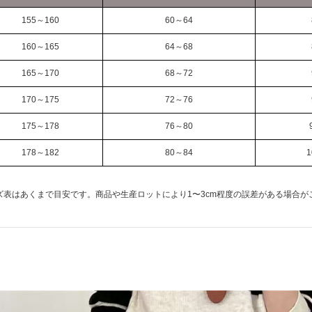
155～160
60～64
160～165
64～68
165～170
68～72
170～175
72～76
175～178
76～80
178～182
80～84
1
ズ表はあくまで目安です。商品や生産ロットにより1〜3cm程度の誤差がある場合が