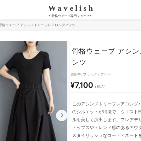
〜骨格ウェーブ専門ショップ〜
骨格ウェーブ アシンメトリーフレアロングパンツ
骨格ウェーブ アシ
ンツ
選択中: ブラック / フリー
¥7,100
（税込）
このアシンメトリーフレアロング
のシルエットが特徴で、ウエスト
ルを美しく演出します。フレアデ
トップスやトレンド感のあるアウ
スタイリッシュなコーディネート