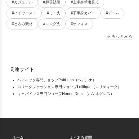
#カジュアル
#脚長効果
#上半身華奢見え
#ハイウエスト
#ミニ丈
#下半身カバー
#デニム
#とろみ素材
#ロング丈
#オフィス
→ もっとみる
関連サイト
ペアルック専門ショップPairLuna（ペアルナ）
ロリータファッション専門ショップLolitique（ロリティーク）
キャバドレス専門ショップHonne Dress（ホンネドレス）
ホーム
よくある質問