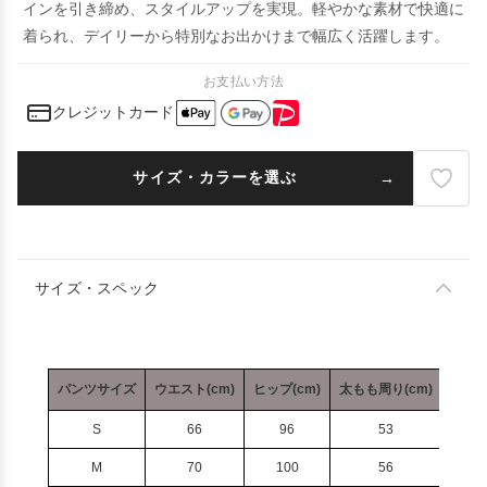
インを引き締め、スタイルアップを実現。軽やかな素材で快適に
着られ、デイリーから特別なお出かけまで幅広く活躍します。
お支払い方法
クレジットカード
サイズ・カラーを選ぶ
サイズ・スペック
パンツサイズ
ウエスト(cm)
ヒップ(cm)
太もも周り(cm)
ズボン
S
66
96
53
M
70
100
56