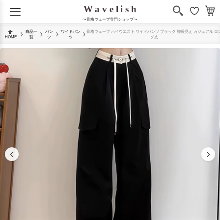
〜骨格ウェーブ専門ショップ〜
商品一
パン
ワイドパン
骨格ウェーブ ハイウエスト ワイドパンツ ブラック 脚長見え カジュアル ロ
HOME
覧
ツ
ツ
グ丈