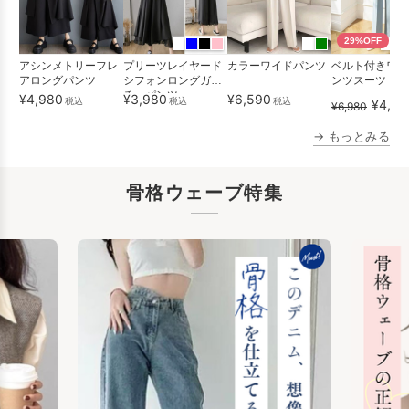
29%OFF
アシンメトリーフレ
プリーツレイヤード
カラーワイドパンツ
ベルト付きワイ
アロングパンツ
シフォンロングガウ
ンツスーツ
チョパンツ
¥4,980
¥3,980
¥6,590
税込
税込
税込
¥4,98
¥6,980
→ もっとみる
骨格ウェーブ特集