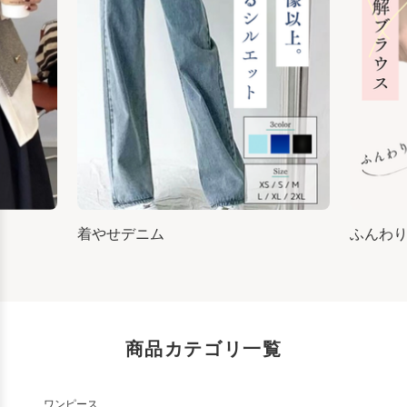
着やせデニム
ふんわ
商品カテゴリ一覧
ワンピース