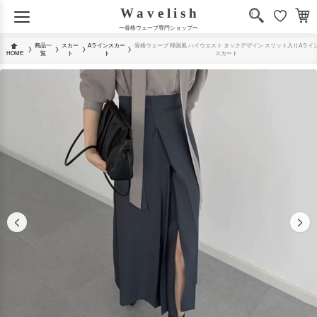
〜骨格ウェーブ専門ショップ〜
商品一
スカー
Aラインスカー
骨格ウェーブ 韓国風 ハイウエスト タックデザイン スリット入りAライ
HOME
覧
ト
ト
スカート