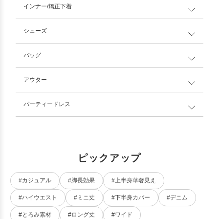
インナー/矯正下着
シューズ
バッグ
アウター
パーティードレス
ピックアップ
#カジュアル
#脚長効果
#上半身華奢見え
#ハイウエスト
#ミニ丈
#下半身カバー
#デニム
#とろみ素材
#ロング丈
#ワイド