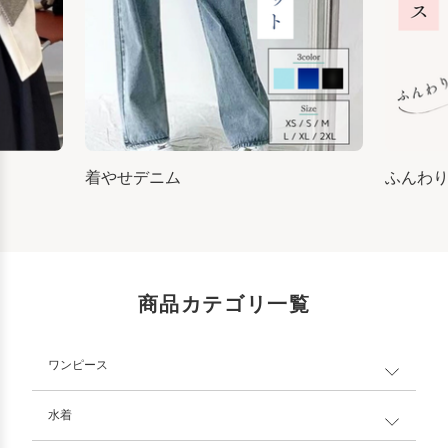
着やせデニム
ふんわ
商品カテゴリ一覧
ワンピース
水着