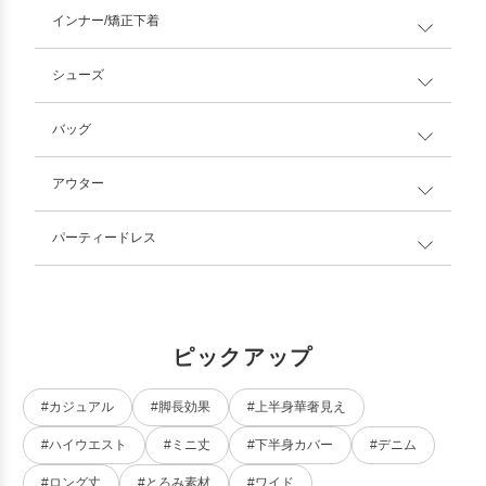
インナー/矯正下着
シューズ
バッグ
アウター
パーティードレス
ピックアップ
#カジュアル
#脚長効果
#上半身華奢見え
#ハイウエスト
#ミニ丈
#下半身カバー
#デニム
#ロング丈
#とろみ素材
#ワイド