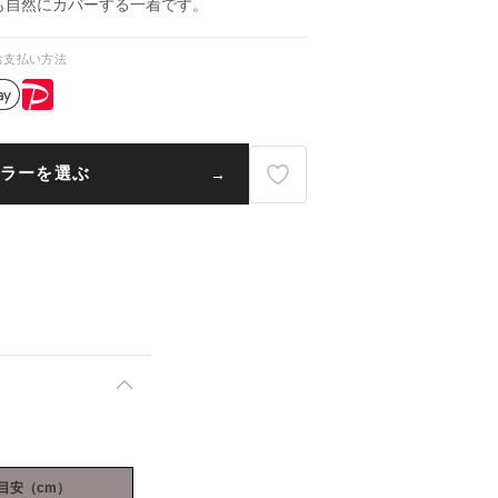
も自然にカバーする一着です。
お支払い方法
ラーを選ぶ
目安（cm）