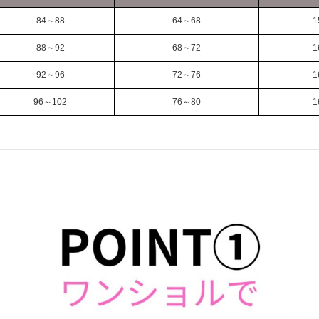
84～88
64～68
1
88～92
68～72
1
92～96
72～76
1
96～102
76～80
1