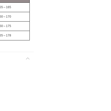
55～165
60～170
60～175
65～178