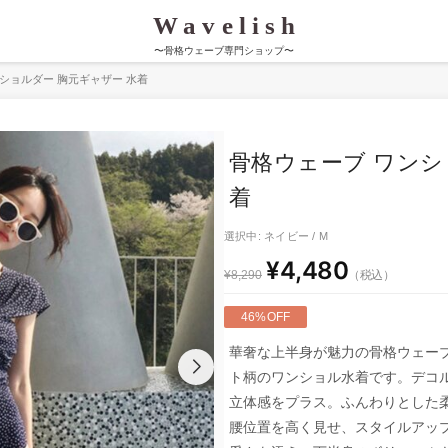
〜骨格ウェーブ専門ショップ〜
ショルダー 胸元ギャザー 水着
骨格ウェーブ ワンシ
着
選択中: ネイビー / M
¥4,480
（税込）
¥8,290
46%OFF
華奢な上半身が魅力の骨格ウェー
ト柄のワンショル水着です。デコ
立体感をプラス。ふんわりとした
腰位置を高く見せ、スタイルアッ