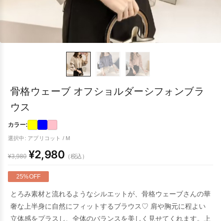
骨格ウェーブ オフショルダーシフォンブラ
ウス
カラー:
選択中: アプリコット / M
¥2,980
（税込）
¥3,980
25%OFF
とろみ素材と流れるようなシルエットが、骨格ウェーブさんの華
奢な上半身に自然にフィットするブラウス♡ 肩や胸元に程よい
立体感をプラスし、全体のバランスを美しく見せてくれます。上