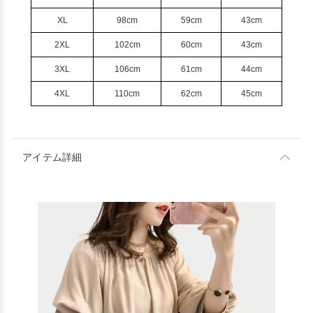
XL
98cm
59cm
43cm
2XL
102cm
60cm
43cm
3XL
106cm
61cm
44cm
4XL
110cm
62cm
45cm
アイテム詳細