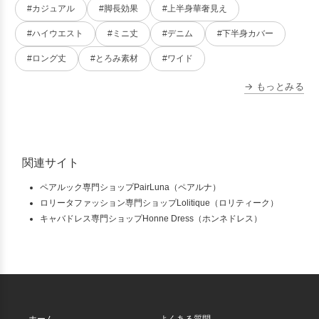
#カジュアル
#脚長効果
#上半身華奢見え
#ハイウエスト
#ミニ丈
#デニム
#下半身カバー
#ロング丈
#とろみ素材
#ワイド
→ もっとみる
関連サイト
ペアルック専門ショップPairLuna（ペアルナ）
ロリータファッション専門ショップLolitique（ロリティーク）
キャバドレス専門ショップHonne Dress（ホンネドレス）
ホーム
よくある質問