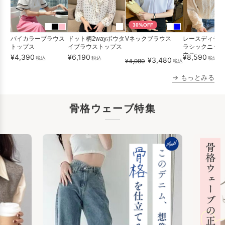
30%OFF
バイカラーブラウス
ドット柄2wayボウタ
Vネックブラウス
レースディテー
トップス
イブラウストップス
ラシックニット
ウス
¥4,390
¥6,190
¥8,590
税込
税込
税込
送
¥3,480
¥4,980
税込
→ もっとみる
骨格ウェーブ特集