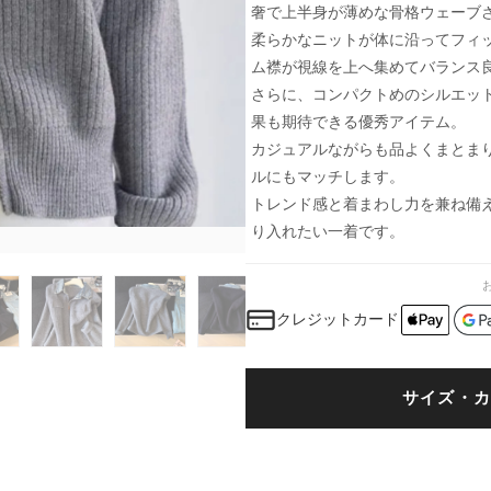
奢で上半身が薄めな骨格ウェーブ
柔らかなニットが体に沿ってフィ
ム襟が視線を上へ集めてバランス
さらに、コンパクトめのシルエッ
果も期待できる優秀アイテム。
カジュアルながらも品よくまとま
ルにもマッチします。
トレンド感と着まわし力を兼ね備
り入れたい一着です。
クレジットカード
サイズ・カ