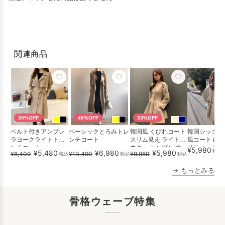
関連商品
35%OFF
48%OFF
33%OFF
ベルト付きアンブレ
ベーシックとろみトレ
韓国風 くびれコート
韓国シック 
ラヨークライトトレ
ンチコート
スリム見え ライトア
風コート ゆっ
ンチコート
ウター シンプル 大
リティッシュ
¥5,980
税込
¥5,480
¥6,980
¥5,980
¥8,400
¥13,490
¥8,980
税込
税込
税込
人...
ル
→ もっとみる
骨格ウェーブ特集