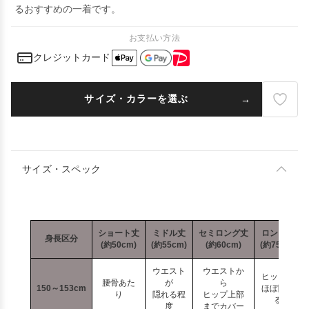
るおすすめの一着です。
お支払い方法
クレジットカード
サイズ・カラーを選ぶ
サイズ・スペック
ショート丈
ミドル丈
セミロング丈
ロング丈
身長区分
(約50cm)
(約55cm)
(約60cm)
(約75cm)
ウエスト
ウエストか
ヒップが
腰骨あた
が
ら
150～153cm
ほぼ隠れ
り
隠れる程
ヒップ上部
る
度
までカバー