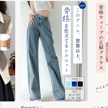
着やせデニム
ふんわ