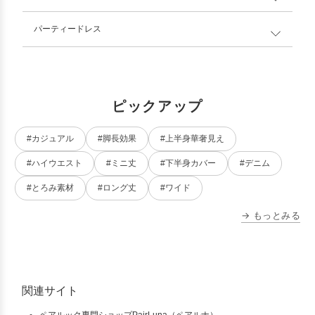
パーティードレス
ピックアップ
#カジュアル
#脚長効果
#上半身華奢見え
#ハイウエスト
#ミニ丈
#下半身カバー
#デニム
#とろみ素材
#ロング丈
#ワイド
→ もっとみる
関連サイト
ペアルック専門ショップPairLuna（ペアルナ）