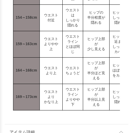
ウエスト
ヒップの
ヒップが
ウエスト
は
154～158cm
半分程度が
しっかり
付近
しっかり
隠れる
隠れる
隠れる
ウエスト
ヒップ付
ウエスト
ヒップ上部
ライン
近まで
159～163cm
よりやや
が
とほぼ同
しっかり
上
少し見える
じ
カバー
ヒップ上部
ヒップの
ウエスト
ウエスト
が
164～168cm
ほぼ全体
より上
ちょうど
半分ほど見
をカバー
える
ウエスト
ヒップ上部
ウエスト
ヒップは
ライン
が
169～173cm
より
しっかり
よりやや
半分以上見
かなり上
隠れる
下
える
アイテム詳細