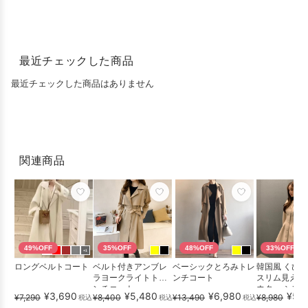
最近チェックした商品
最近チェックした商品はありません
関連商品
49%OFF
35%OFF
48%OFF
33%OFF
+1
ロングベルトコート
ベルト付きアンブレ
ベーシックとろみトレ
韓国風 くび
ラヨークライトトレ
ンチコート
スリム見え 
ンチコート
ウター シンプ
¥3,690
¥5,480
¥6,980
¥5,
¥7,290
¥8,400
¥13,490
¥8,980
税込
税込
税込
人...