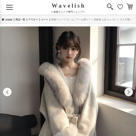
〜骨格ウェーブ専門ショップ〜
商品一覧
アウター
コート
骨格ウェーブ もこもこウール調コート 高級感 上品 エレガント 大人可愛い
HOME