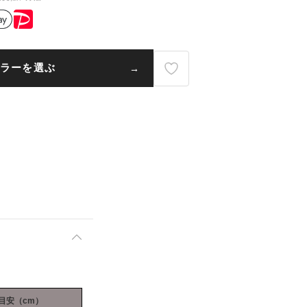
ラーを選ぶ
目安（cm）