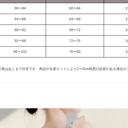
80〜84
60〜64
1
84〜88
64〜68
1
88〜92
68〜72
1
92〜96
72〜76
1
96〜102
76〜80
1
ズ表はあくまで目安です。商品や生産ロットにより1〜3cm程度の誤差がある場合が