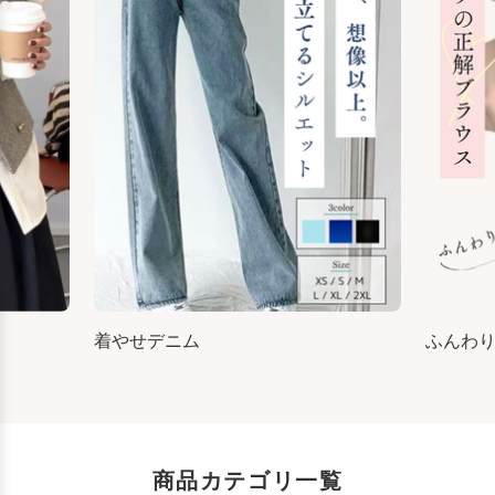
着やせデニム
ふんわ
商品カテゴリ一覧