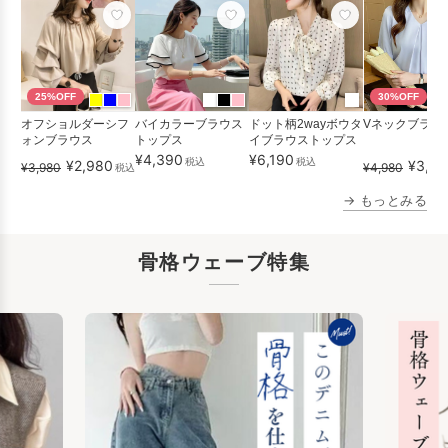
25%OFF
30%OFF
オフショルダーシフ
バイカラーブラウス
ドット柄2wayボウタ
Vネックブラウ
ォンブラウス
トップス
イブラウストップス
¥4,390
¥6,190
税込
税込
¥2,980
¥3,48
¥3,980
¥4,980
税込
→ もっとみる
骨格ウェーブ特集