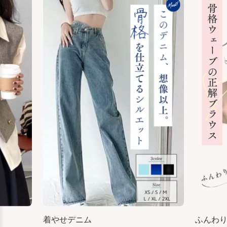
着やせデニム
ふんわ