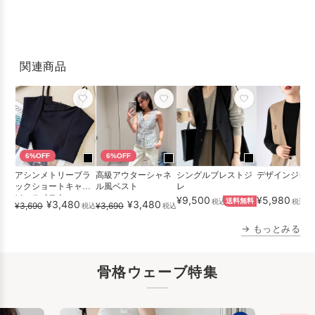
関連商品
6%OFF
6%OFF
アシンメトリーブラ
高級アウターシャネ
シングルブレストジ
デザインジレ
ックショートキャミ
ル風ベスト
レ
ソールベスト
¥9,500
¥5,980
税込
送料無料
税込
¥3,480
¥3,480
¥3,690
¥3,690
税込
税込
→ もっとみる
骨格ウェーブ特集